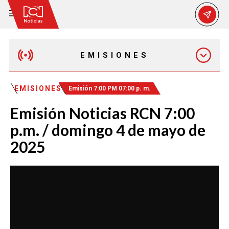
EMISIONES
MAÑANA EXPRESS
EMISIONES
Emisión 7:00 PM 07:00 p. m.
Emisión Noticias RCN 7:00
EMISIÓN 12:30 PM
p.m. / domingo 4 de mayo de
2025
EMISIÓN 7:00 PM
EMISIÓN 11:30 PM