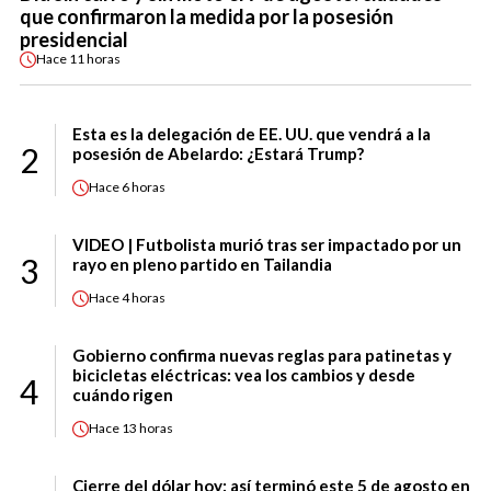
que confirmaron la medida por la posesión
presidencial
Hace
11 horas
Esta es la delegación de EE. UU. que vendrá a la
2
posesión de Abelardo: ¿Estará Trump?
Hace
6 horas
VIDEO | Futbolista murió tras ser impactado por un
3
rayo en pleno partido en Tailandia
Hace
4 horas
Gobierno confirma nuevas reglas para patinetas y
bicicletas eléctricas: vea los cambios y desde
4
cuándo rigen
Hace
13 horas
Cierre del dólar hoy: así terminó este 5 de agosto en