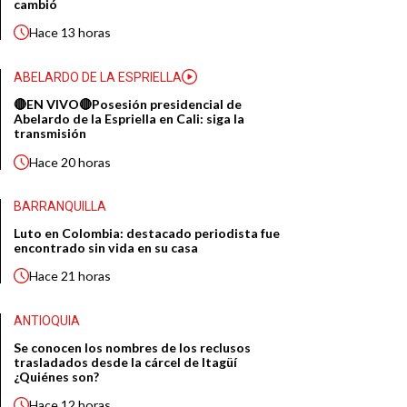
cambió
Hace
13 horas
ABELARDO DE LA ESPRIELLA
🔴EN VIVO🔴Posesión presidencial de
Abelardo de la Espriella en Cali: siga la
transmisión
Hace
20 horas
BARRANQUILLA
Luto en Colombia: destacado periodista fue
encontrado sin vida en su casa
Hace
21 horas
ANTIOQUIA
Se conocen los nombres de los reclusos
trasladados desde la cárcel de Itagüí
¿Quiénes son?
Hace
12 horas