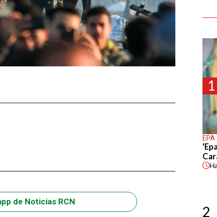
1
EPA
'Epa
Car
H
app de Noticias RCN
2