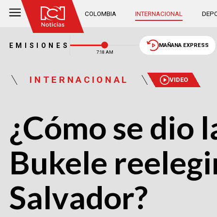
COLOMBIA
INTERNACIONAL
DEPO
EMISIONES
MAÑANA EXPRESS
7:18 AM
INTERNACIONAL
VIDEO
¿Cómo se dio l
Bukele reelegi
Salvador?