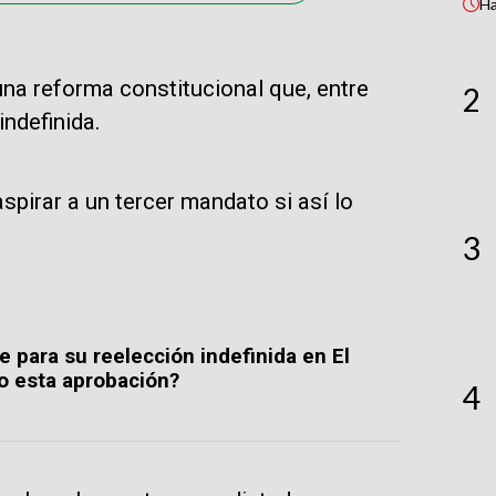
H
una reforma constitucional que, entre
2
indefinida.
spirar a un tercer mandato si así lo
3
re para su reelección indefinida en El
o esta aprobación?
4