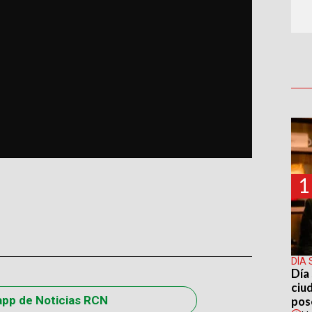
1
DÍA 
Día 
ciu
app de Noticias RCN
pos