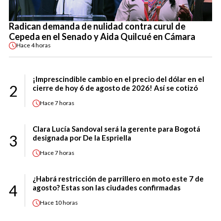
Radican demanda de nulidad contra curul de
Cepeda en el Senado y Aida Quilcué en Cámara
Hace
4 horas
¡Imprescindible cambio en el precio del dólar en el
2
cierre de hoy 6 de agosto de 2026! Así se cotizó
Hace
7 horas
Clara Lucía Sandoval será la gerente para Bogotá
3
designada por De la Espriella
Hace
7 horas
¿Habrá restricción de parrillero en moto este 7 de
4
agosto? Estas son las ciudades confirmadas
Hace
10 horas