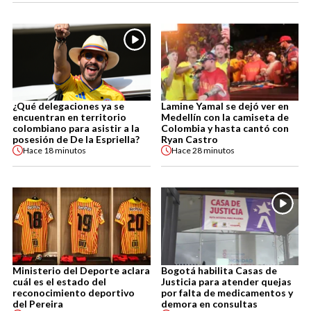
¿Qué delegaciones ya se
Lamine Yamal se dejó ver en
encuentran en territorio
Medellín con la camiseta de
colombiano para asistir a la
Colombia y hasta cantó con
posesión de De la Espriella?
Ryan Castro
Hace
18 minutos
Hace
28 minutos
Ministerio del Deporte aclara
Bogotá habilita Casas de
cuál es el estado del
Justicia para atender quejas
reconocimiento deportivo
por falta de medicamentos y
del Pereira
demora en consultas