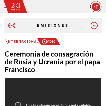
EMISIONES
MAÑANA EXPRESS
INTERNACIONAL
VIDEO
Ceremonia de consagración
EMISIÓN 12:30 PM
de Rusia y Ucrania por el papa
Francisco
EMISIÓN 7:00 PM
EMISIÓN 11:30 PM