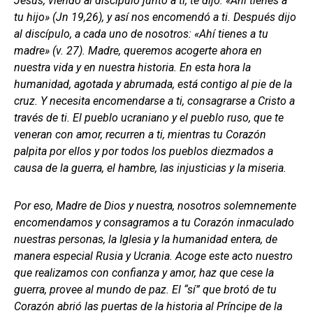
Jesús, viendo al discípulo junto a ti, te dijo: «Ahí tienes a
tu hijo» (Jn 19,26), y así nos encomendó a ti. Después dijo
al discípulo, a cada uno de nosotros: «Ahí tienes a tu
madre» (v. 27). Madre, queremos acogerte ahora en
nuestra vida y en nuestra historia. En esta hora la
humanidad, agotada y abrumada, está contigo al pie de la
cruz. Y necesita encomendarse a ti, consagrarse a Cristo a
través de ti. El pueblo ucraniano y el pueblo ruso, que te
veneran con amor, recurren a ti, mientras tu Corazón
palpita por ellos y por todos los pueblos diezmados a
causa de la guerra, el hambre, las injusticias y la miseria.
Por eso, Madre de Dios y nuestra, nosotros solemnemente
encomendamos y consagramos a tu Corazón inmaculado
nuestras personas, la Iglesia y la humanidad entera, de
manera especial Rusia y Ucrania. Acoge este acto nuestro
que realizamos con confianza y amor, haz que cese la
guerra, provee al mundo de paz. El “sí” que brotó de tu
Corazón abrió las puertas de la historia al Príncipe de la