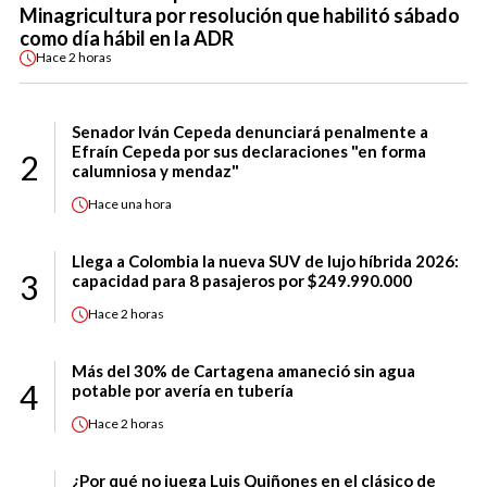
Minagricultura por resolución que habilitó sábado
como día hábil en la ADR
Hace
2 horas
Senador Iván Cepeda denunciará penalmente a
Efraín Cepeda por sus declaraciones "en forma
2
calumniosa y mendaz"
Hace
una hora
Llega a Colombia la nueva SUV de lujo híbrida 2026:
3
capacidad para 8 pasajeros por $249.990.000
Hace
2 horas
Más del 30% de Cartagena amaneció sin agua
4
potable por avería en tubería
Hace
2 horas
¿Por qué no juega Luis Quiñones en el clásico de