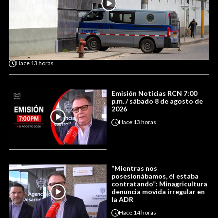
Hace
13 horas
Emisión Noticias RCN 7:00
p.m. / sábado 8 de agosto de
2026
Hace
13 horas
“Mientras nos
posesionábamos, él estaba
contratando”: Minagricultura
denuncia movida irregular en
la ADR
Hace
14 horas