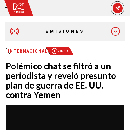
EMISIONES
EMISIÓN 12:30 PM
INTERNACIONAL
VIDEO
Polémico chat se filtró a un
EMISIÓN 7:00 PM
periodista y reveló presunto
plan de guerra de EE. UU.
contra Yemen