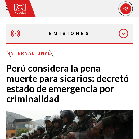
EMISIONES
EMISIÓN 12:30 PM
INTERNACIONAL
Perú considera la pena
EMISIÓN 7:00 PM
muerte para sicarios: decretó
estado de emergencia por
criminalidad