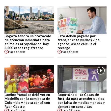
Bogotá tendrá un protocolo
Esto deben pagarle por
de atención inmediata para
trabajar este viernes 7 de
animales atropellados: hay
agosto: así se calcula el
4.500 casos registrados
recargo
Hace
6 horas
Hace
6 horas
Lamine Yamal se dejó ver en
Bogotá habilita Casas de
Medellín con la camiseta de
Justicia para atender quejas
Colombia y hasta cantó con
por falta de medicamentos y
Ryan Castro
demora en consultas
Hace
6 horas
Hace
19 horas