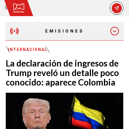
EMISIONES
MAÑANA EXPRESS
INTERNACIONAL
La declaración de ingresos de
EMISIÓN 12:30 PM
Trump reveló un detalle poco
conocido: aparece Colombia
EMISIÓN 7:00 PM
EMISIÓN 11:30 PM