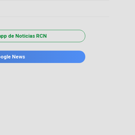
app de Noticias RCN
oogle News