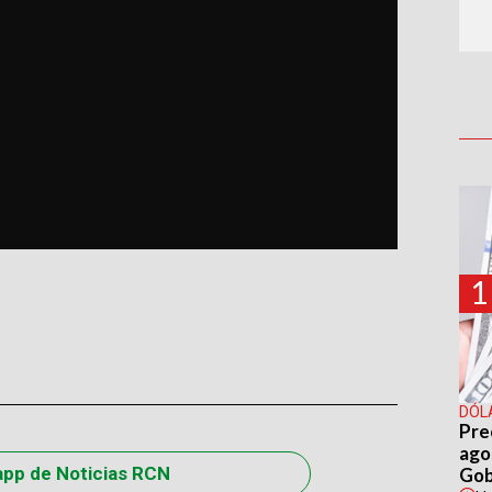
1
DÓL
Pre
agos
app de Noticias RCN
Gob