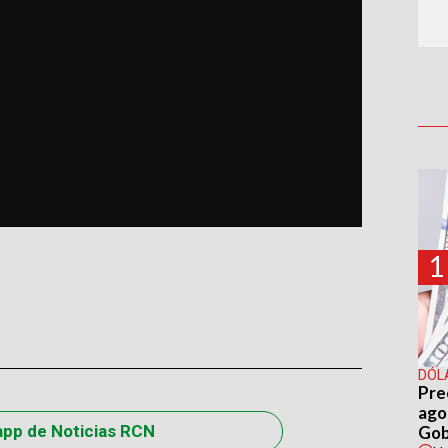
1
DÓL
Pre
agos
app de Noticias RCN
Gob