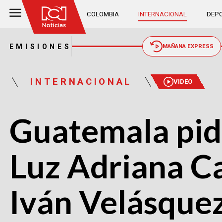
COLOMBIA
INTERNACIONAL
DEPO
EMISIONES
MAÑANA EXPRESS
INTERNACIONAL
VIDEO
Guatemala pidió
Luz Adriana Ca
Iván Velásque