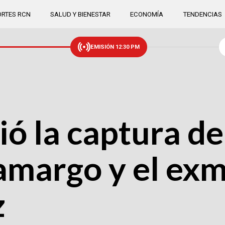
RTES RCN
SALUD Y BIENESTAR
ECONOMÍA
TENDENCIAS
EMISIÓN 12:30 PM
 la captura de 
margo y el exm
z