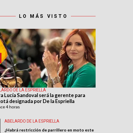
LO MÁS VISTO
LARDO DE LA ESPRIELLA
ra Lucía Sandoval será la gerente para
otá designada por De la Espriella
ace
4 horas
ABELARDO DE LA ESPRIELLA
¿Habrá restricción de parrillero en moto este