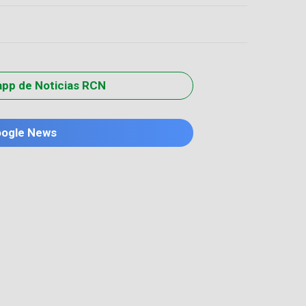
app de Noticias RCN
oogle News