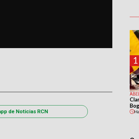
1
ABE
Cla
Bog
app de Noticias RCN
H