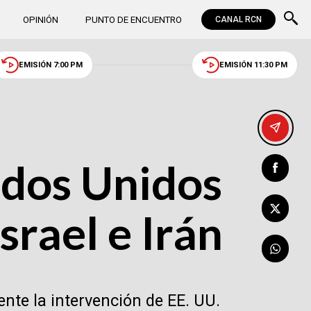
OPINIÓN
PUNTO DE ENCUENTRO
CANAL RCN
EMISIÓN 7:00 PM
EMISIÓN 11:30 PM
ados Unidos
srael e Irán
nte la intervención de EE. UU.