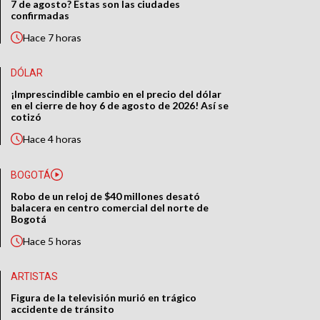
7 de agosto? Estas son las ciudades
confirmadas
Hace
7 horas
DÓLAR
¡Imprescindible cambio en el precio del dólar
en el cierre de hoy 6 de agosto de 2026! Así se
cotizó
Hace
4 horas
BOGOTÁ
Robo de un reloj de $40 millones desató
balacera en centro comercial del norte de
Bogotá
Hace
5 horas
ARTISTAS
Figura de la televisión murió en trágico
accidente de tránsito