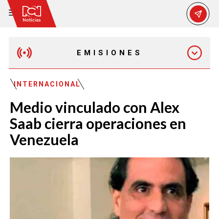
EMISIONES
MAÑANA EXPRESS
INTERNACIONAL
Medio vinculado con Alex
EMISIÓN 12:30 PM
Saab cierra operaciones en
Venezuela
EMISIÓN 7:00 PM
EMISIÓN 11:30 PM