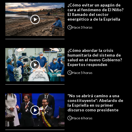
¿Cómo evitar un apagón de
cara al fenómeno de El Niño?
El llamado del sector
energético a de la Espriella
Hace
3 horas
¿Cómo abordar la crisis
humanitaria del sistema de
salud en el nuevo Gobierno?
Expertos responden
Hace
5 horas
“No se abrirá camino a una
constituyente”: Abelardo de
la Espriella en su primer
discurso como presidente
Hace
6 horas