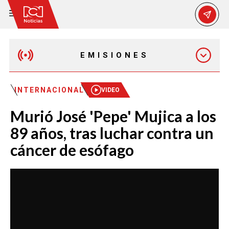
EMISIONES
MAÑANA EXPRESS
INTERNACIONAL
VIDEO
Murió José 'Pepe' Mujica a los
EMISIÓN 12:30 PM
89 años, tras luchar contra un
cáncer de esófago
EMISIÓN 7:00 PM
EMISIÓN 11:30 PM