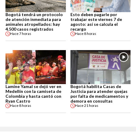
Bogotá tendrá un protocolo
Esto deben pagarle por
de atención inmediata para
trabajar este viernes 7 de
animales atropellados: hay
agosto: así se calcula el
4.500 casos registrados
recargo
Hace
7 horas
Hace
8 horas
Lamine Yamal se dejó ver en
Bogotá habilita Casas de
Medellín con la camiseta de
Justicia para atender quejas
Colombia y hasta cantó con
por falta de medicamentos y
Ryan Castro
demora en consultas
Hace
8 horas
Hace
21 horas