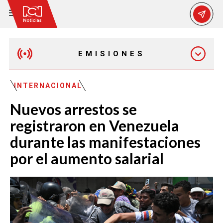
EMISIONES
MAÑANA EXPRESS
INTERNACIONAL
Nuevos arrestos se
EMISIÓN 12:30 PM
registraron en Venezuela
durante las manifestaciones
EMISIÓN 7:00 PM
por el aumento salarial
EMISIÓN 11:30 PM