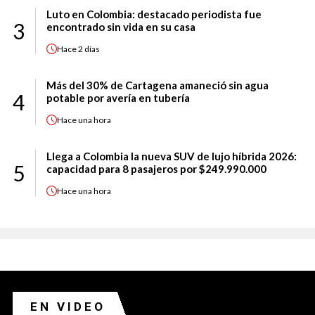
Luto en Colombia: destacado periodista fue
3
encontrado sin vida en su casa
Hace
2 días
Más del 30% de Cartagena amaneció sin agua
4
potable por avería en tubería
Hace
una hora
Llega a Colombia la nueva SUV de lujo híbrida 2026:
5
capacidad para 8 pasajeros por $249.990.000
Hace
una hora
EN VIDEO