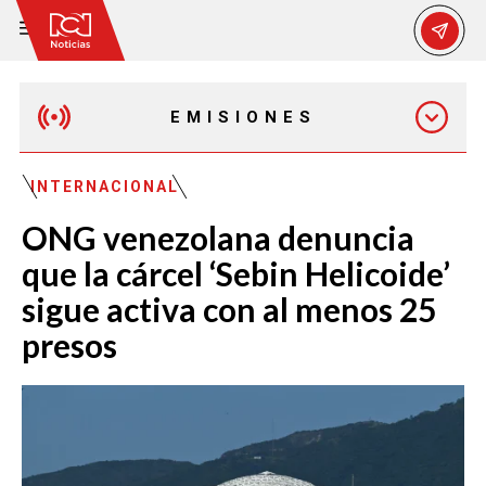
EMISIONES
EMISIÓN 12:30 PM
INTERNACIONAL
ONG venezolana denuncia
EMISIÓN 7:00 PM
que la cárcel ‘Sebin Helicoide’
sigue activa con al menos 25
presos