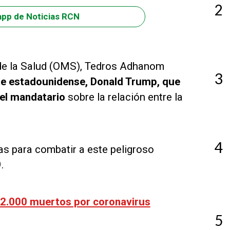
2
app de Noticias RCN
l de la Salud (OMS), Tedros Adhanom
3
ente estadounidense, Donald Trump, que
 del mandatario
sobre la relación entre la
4
as para combatir a este peligroso
.
 2.000 muertos por coronavirus
5