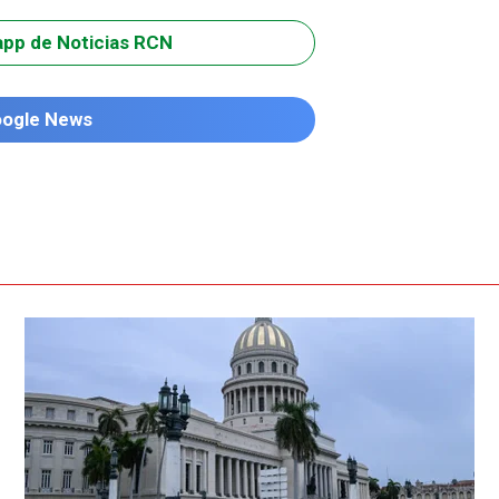
app de Noticias RCN
oogle News