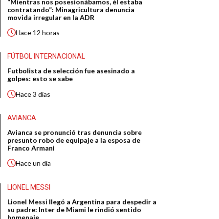
“Mientras nos posesionábamos, él estaba
contratando”: Minagricultura denuncia
movida irregular en la ADR
Hace
12 horas
FÚTBOL INTERNACIONAL
Futbolista de selección fue asesinado a
golpes: esto se sabe
Hace
3 días
AVIANCA
Avianca se pronunció tras denuncia sobre
presunto robo de equipaje a la esposa de
Franco Armani
Hace
un día
LIONEL MESSI
Lionel Messi llegó a Argentina para despedir a
su padre: Inter de Miami le rindió sentido
homenaje