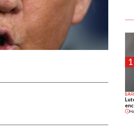
1
BAR
Lut
enc
H