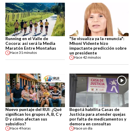
Running en el Valle de
"Se visualiza ya la renuncia":
Cocora: así será la Media
Mhoni Vidente hizo
Maratón Entre Montañas
impactante predicción sobre
un presidente
Hace
31 minutos
Hace
42 minutos
Nuevo puntaje del RUI: ¿Qué
Bogotá habilita Casas de
significan los grupos A, B, C y
Justicia para atender quejas
D y cómo afectan sus
por falta de medicamentos y
subsidios?
demora en consultas
Hace
4 horas
Hace
un día