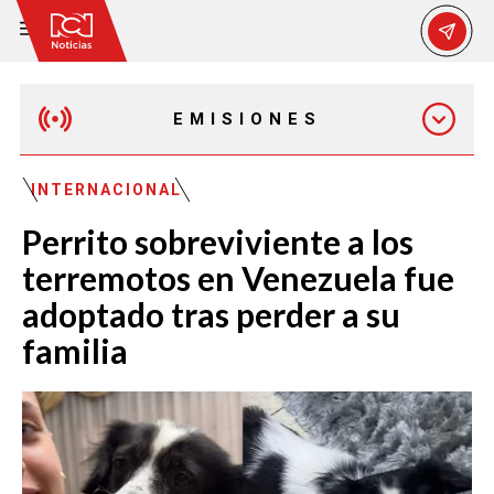
EMISIONES
MAÑANA EXPRESS
INTERNACIONAL
Perrito sobreviviente a los
EMISIÓN 12:30 PM
terremotos en Venezuela fue
adoptado tras perder a su
EMISIÓN 7:00 PM
familia
EMISIÓN 11:30 PM