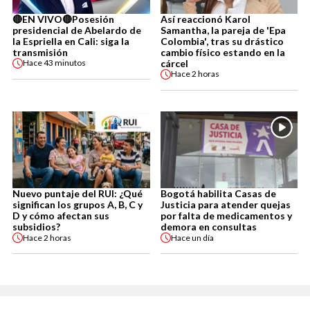
🔴EN VIVO🔴Posesión
Así reaccionó Karol
presidencial de Abelardo de
Samantha, la pareja de 'Epa
la Espriella en Cali: siga la
Colombia', tras su drástico
transmisión
cambio físico estando en la
cárcel
Hace
43 minutos
Hace
2 horas
Nuevo puntaje del RUI: ¿Qué
Bogotá habilita Casas de
significan los grupos A, B, C y
Justicia para atender quejas
D y cómo afectan sus
por falta de medicamentos y
subsidios?
demora en consultas
Hace
2 horas
Hace
un día