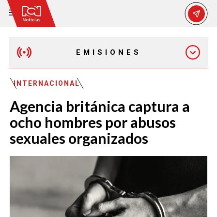
EMISIONES
MAÑANA EXPRESS
INTERNACIONAL
Agencia británica captura a
EMISIÓN 12:30 PM
ocho hombres por abusos
sexuales organizados
EMISIÓN 7:00 PM
EMISIÓN 11:30 PM