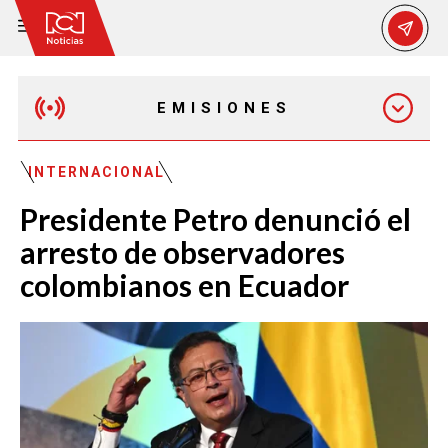
EMISIONES
EMISIÓN 12:30 PM
INTERNACIONAL
Presidente Petro denunció el
EMISIÓN 7:00 PM
arresto de observadores
colombianos en Ecuador