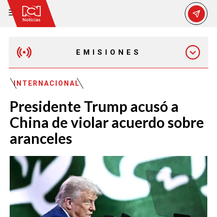
EMISIONES
EMISIÓN 12:30 PM
INTERNACIONAL
Presidente Trump acusó a
EMISIÓN 7:00 PM
China de violar acuerdo sobre
aranceles