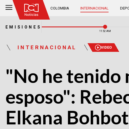
COLOMBIA
INTERNACIONAL
DEPO
EMISIONES
11:52 AM
INTERNACIONAL
VIDEO
"No he tenido 
esposo": Rebec
Elkana Bohbot