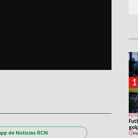
1
FÚT
Fut
gol
app de Noticias RCN
H