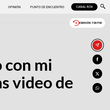
OPINIÓN
PUNTO DE ENCUENTRO
CANAL RCN
EMISIÓN 7:00 PM
o con mi
s video de