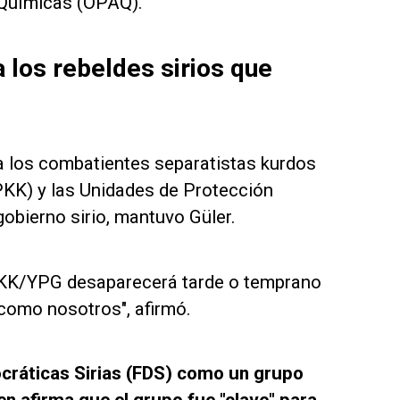
 Químicas (OPAQ).
 los rebeldes sirios que
ra los combatientes separatistas kurdos
(PKK) y las Unidades de Protección
obierno sirio, mantuvo Güler.
a PKK/YPG desaparecerá tarde o temprano
 como nosotros", afirmó.
cráticas Sirias (FDS) como un grupo
en afirma que el grupo fue "clave" para