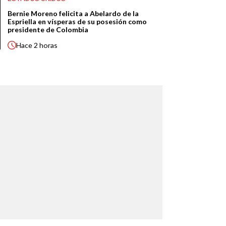
Bernie Moreno felicita a Abelardo de la
Espriella en vísperas de su posesión como
presidente de Colombia
Hace
2 horas