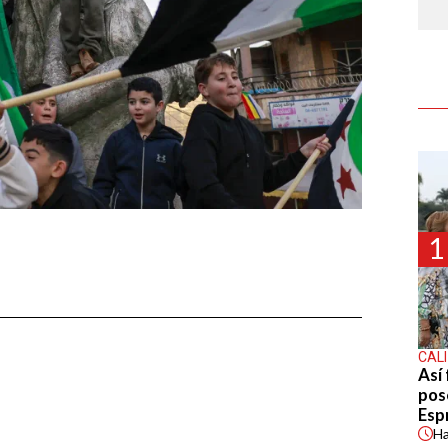
1
CALI
Así 
pos
Espr
H