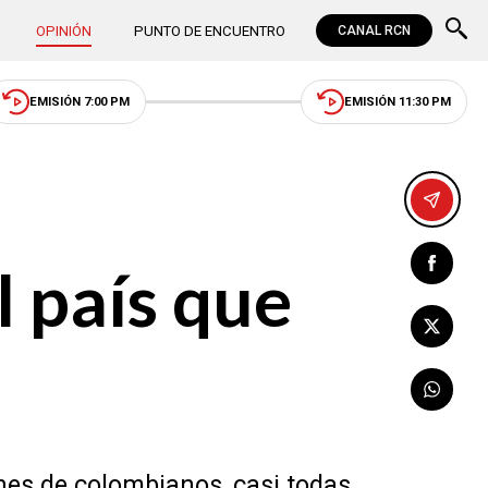
OPINIÓN
PUNTO DE ENCUENTRO
CANAL RCN
EMISIÓN 7:00 PM
EMISIÓN 11:30 PM
l país que
nes de colombianos, casi todas