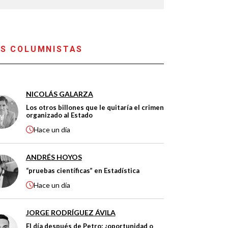
S COLUMNISTAS
NICOLÁS GALARZA
Los otros billones que le quitaría el crimen
organizado al Estado
Hace
un día
ANDRÉS HOYOS
“pruebas científicas” en Estadística
Hace
un día
JORGE RODRÍGUEZ ÁVILA
El día después de Petro: ¿oportunidad o