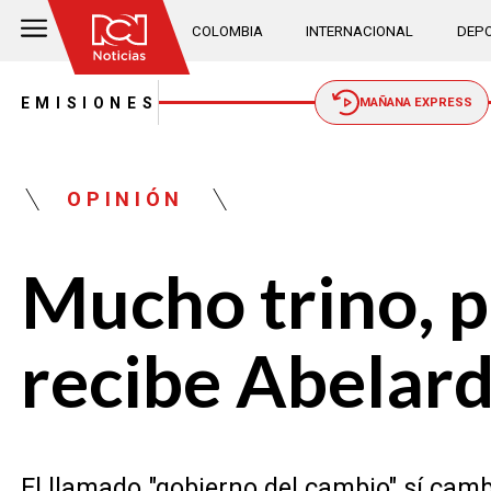
COLOMBIA
INTERNACIONAL
DEPO
EMISIONES
MAÑANA EXPRESS
OPINIÓN
Mucho trino, p
recibe Abelar
El llamado "gobierno del cambio" sí cam