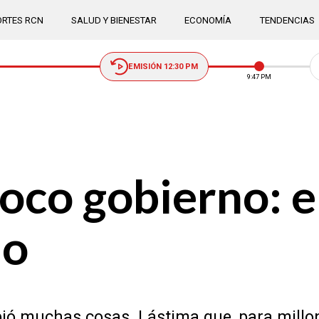
RTES RCN
SALUD Y BIENESTAR
ECONOMÍA
TENDENCIAS
EMISIÓN 12:30 PM
9:47 PM
oco gobierno: e
do
bió muchas cosas. Lástima que, para millo