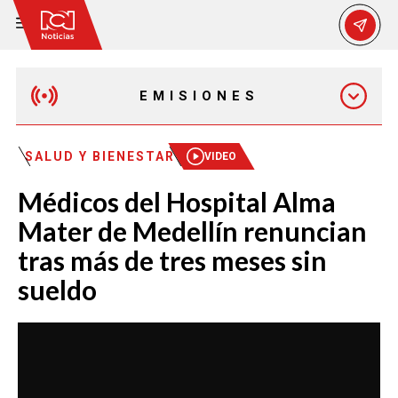
EMISIONES
MAÑANA EXPRESS
SALUD Y BIENESTAR
VIDEO
Médicos del Hospital Alma
EMISIÓN 12:30 PM
Mater de Medellín renuncian
tras más de tres meses sin
EMISIÓN 7:00 PM
sueldo
EMISIÓN 11:30 PM