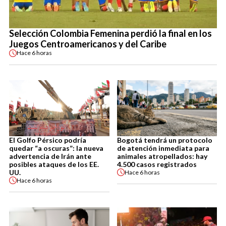
Selección Colombia Femenina perdió la final en los
Juegos Centroamericanos y del Caribe
Hace
6 horas
El Golfo Pérsico podría
Bogotá tendrá un protocolo
quedar “a oscuras”: la nueva
de atención inmediata para
advertencia de Irán ante
animales atropellados: hay
posibles ataques de los EE.
4.500 casos registrados
UU.
Hace
6 horas
Hace
6 horas