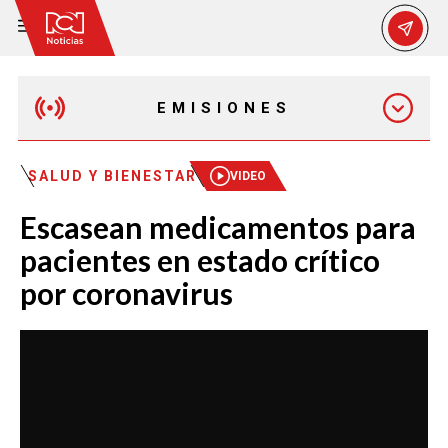
EMISIONES
MAÑANA EXPRESS
SALUD Y BIENESTAR
VIDEO
Escasean medicamentos para
EMISIÓN 12:30 PM
pacientes en estado crítico
por coronavirus
EMISIÓN 7:00 PM
EMISIÓN 11:30 PM