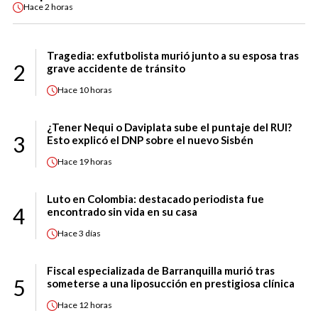
Hace
2 horas
Tragedia: exfutbolista murió junto a su esposa tras
2
grave accidente de tránsito
Hace
10 horas
¿Tener Nequi o Daviplata sube el puntaje del RUI?
3
Esto explicó el DNP sobre el nuevo Sisbén
Hace
19 horas
Luto en Colombia: destacado periodista fue
4
encontrado sin vida en su casa
Hace
3 días
Fiscal especializada de Barranquilla murió tras
5
someterse a una liposucción en prestigiosa clínica
Hace
12 horas