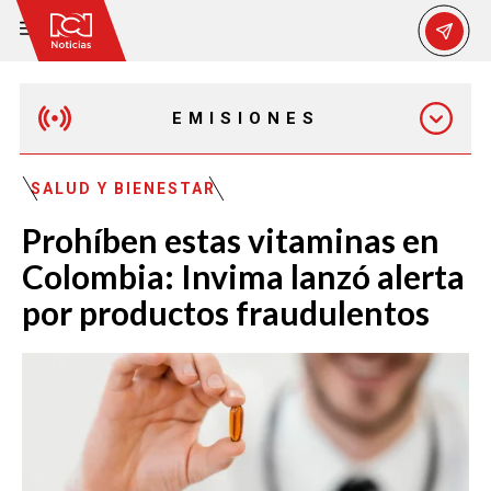
EMISIONES
EMISIÓN 12:30 PM
SALUD Y BIENESTAR
Prohíben estas vitaminas en
EMISIÓN 7:00 PM
Colombia: Invima lanzó alerta
por productos fraudulentos