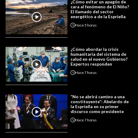
¿Cómo evitar un apagón de
cara al fenómeno de El Niño?
El llamado del sector
energético a de la Espriella
Hace
5 horas
¿Cómo abordar la crisis
humanitaria del sistema de
salud en el nuevo Gobierno?
Expertos responden
Hace
7 horas
“No se abrirá camino a una
constituyente”: Abelardo de
la Espriella en su primer
discurso como presidente
Hace
7 horas