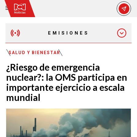
EMISIONES
MAÑANA EXPRESS
SALUD Y BIENESTAR
¿Riesgo de emergencia
EMISIÓN 12:30 PM
nuclear?: la OMS participa en
importante ejercicio a escala
EMISIÓN 7:00 PM
mundial
EMISIÓN 11:30 PM