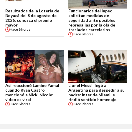
Resultados de la Lotería de
Funcionarios del Inpec
Boyacá del 8 de agosto de
solicitan medidas de
2026: conozca el premio
seguridad ante posibles
mayor
represalias por la ola de
traslados carcelarios
Hace
8 horas
Hace
8 horas
Así reaccionó Lamine Yamal
Lionel Messi llegó a
cuando Ryan Castro
Argentina para despedir a su
mencionó a Nicki Nicole:
padre: Inter de Miami le
video es viral
rindió sentido homenaje
Hace
8 horas
Hace
9 horas