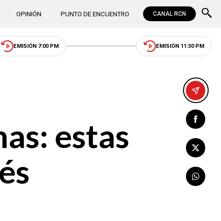
OPINIÓN
PUNTO DE ENCUENTRO
CANAL RCN
EMISIÓN 7:00 PM
EMISIÓN 11:30 PM
nas: estas
és