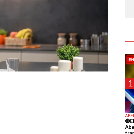
1
ABE
🔴E
Abel
tra