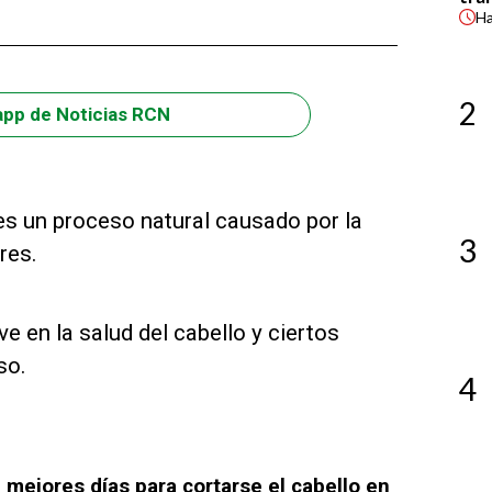
H
2
app de Noticias RCN
 es un proceso natural causado por la
3
res.
e en la salud del cabello y ciertos
so.
4
 mejores días para cortarse el cabello en