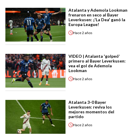
Atalanta y Ademola Lookman
frenaron en seco al Bayer
Leverkusen: ¡'La Dea' ganó la
Europa League!
Hace
2 años
VIDEO | Atalanta 'golpeó'
primero al Bayer Leverkusen:
vea el gol de Ademola
Lookman
Hace
2 años
Atalanta 3-0 Bayer
Leverkusen: reviva los
mejores momentos del
partido
Hace
2 años