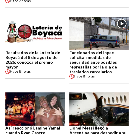
Hace
7 horas
Resultados de la Lotería de
Funcionarios del Inpec
Boyacá del 8 de agosto de
solicitan medidas de
2026: conozca el premio
seguridad ante posibles
mayor
represalias por la ola de
traslados carcelarios
Hace
8 horas
Hace
8 horas
Así reaccionó Lamine Yamal
Lionel Messi llegó a
cuando Ryan Castro
Argentina para despedir a su