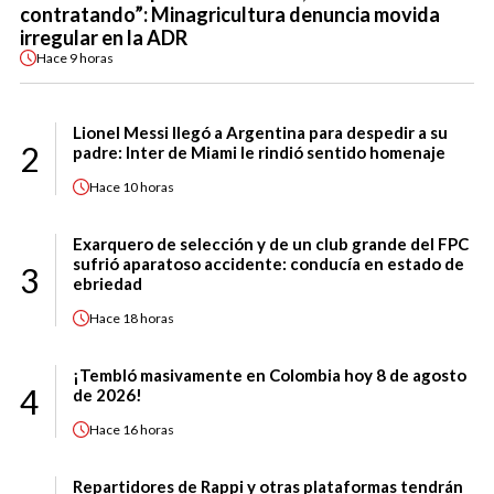
contratando”: Minagricultura denuncia movida
irregular en la ADR
Hace
9 horas
Lionel Messi llegó a Argentina para despedir a su
2
padre: Inter de Miami le rindió sentido homenaje
Hace
10 horas
Exarquero de selección y de un club grande del FPC
sufrió aparatoso accidente: conducía en estado de
3
ebriedad
Hace
18 horas
¡Tembló masivamente en Colombia hoy 8 de agosto
4
de 2026!
Hace
16 horas
Repartidores de Rappi y otras plataformas tendrán