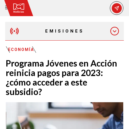
EMISIONES
MAÑANA EXPRESS
ECONOMÍA
Programa Jóvenes en Acción
EMISIÓN 12:30 PM
reinicia pagos para 2023:
¿cómo acceder a este
EMISIÓN 7:00 PM
subsidio?
EMISIÓN 11:30 PM