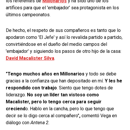
los referentes de
Millonarios
y ha sido uno de los
artífices para que el 'embajador' sea protagonista en los
últimos campeonatos.
De hecho, el respeto de sus compañeros es tanto que lo
apodaron como 'El Jefe' y así lo revalida partido a partido,
convirtiéndose en el dueño del medio campos del
'embajador' y siguiendo los pasos de otro hijo de la casa:
David Macalister Silva
.
"Tengo muchos años en Millonarios
y todo se debe
gracias a la confianza que han depositado en mí.
Y les he
respondido con trabajo
. Siento que tengo dotes de
liderazgo.
No soy un líder tan vistoso como
Macalister, pero lo tengo cerca para seguir
creciend
o. Hablo en la cancha, pero lo que tengo que
decir se lo digo cerca al compañero"
,
comentó Vega en
diálogo con
Antena 2.