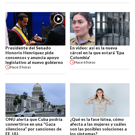
Presidente del Senado
En video: así es la nueva
Honorio Henríquez pide
cárcel en la que estará 'Epa
consensos y anuncia apoyo
Colombia'
legislativo al nuevo gobierno
Hace
6 horas
Hace
3 horas
ONU alerta que Cuba podría
¿Qué es la fase lútea, cómo
convertirse en una “Gaza
afecta a las mujeres y cuáles
silenciosa” por sanciones de
son las posibles soluciones a
EE. UU.
los síntomas?