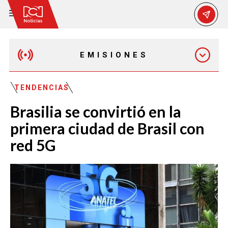
EMISIONES
MAÑANA EXPRESS
TENDENCIAS
Brasilia se convirtió en la
EMISIÓN 12:30 PM
primera ciudad de Brasil con
red 5G
EMISIÓN 7:00 PM
EMISIÓN 11:30 PM