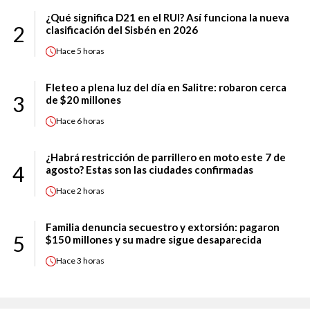
¿Qué significa D21 en el RUI? Así funciona la nueva
2
clasificación del Sisbén en 2026
Hace
5 horas
Fleteo a plena luz del día en Salitre: robaron cerca
3
de $20 millones
Hace
6 horas
¿Habrá restricción de parrillero en moto este 7 de
4
agosto? Estas son las ciudades confirmadas
Hace
2 horas
Familia denuncia secuestro y extorsión: pagaron
5
$150 millones y su madre sigue desaparecida
Hace
3 horas