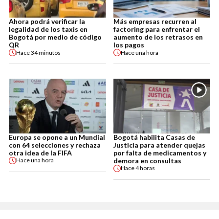
Ahora podrá verificar la
Más empresas recurren al
legalidad de los taxis en
factoring para enfrentar el
Bogotá por medio de código
aumento de los retrasos en
QR
los pagos
Hace
34 minutos
Hace
una hora
Europa se opone a un Mundial
Bogotá habilita Casas de
con 64 selecciones y rechaza
Justicia para atender quejas
otra idea de la FIFA
por falta de medicamentos y
demora en consultas
Hace
una hora
Hace
4 horas