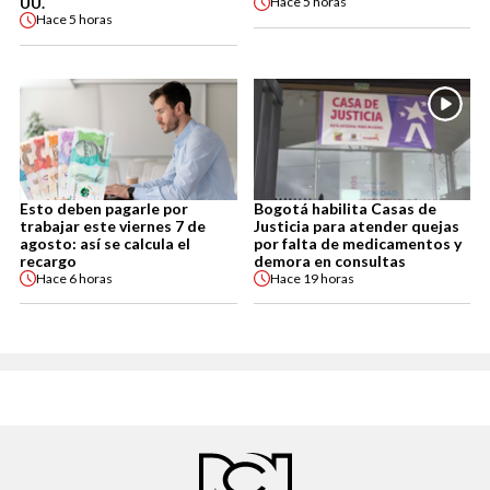
UU.
Hace
5 horas
Hace
5 horas
Esto deben pagarle por
Bogotá habilita Casas de
trabajar este viernes 7 de
Justicia para atender quejas
agosto: así se calcula el
por falta de medicamentos y
recargo
demora en consultas
Hace
6 horas
Hace
19 horas