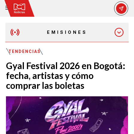
EMISIONES
MAÑANA EXPRESS
TENDENCIAS
Gyal Festival 2026 en Bogotá:
EMISIÓN 12:30 PM
fecha, artistas y cómo
comprar las boletas
EMISIÓN 7:00 PM
EMISIÓN 11:30 PM