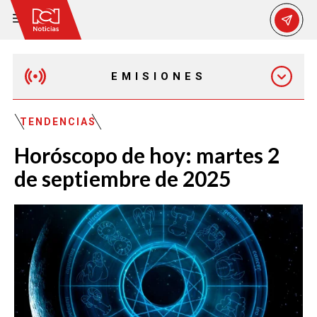
EMISIONES
MAÑANA EXPRESS
TENDENCIAS
Horóscopo de hoy: martes 2
EMISIÓN 12:30 PM
de septiembre de 2025
EMISIÓN 7:00 PM
EMISIÓN 11:30 PM