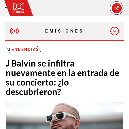
EMISIONES
EMISIÓN 12:30 PM
TENDENCIAS
J Balvin se infiltra
EMISIÓN 7:00 PM
nuevamente en la entrada de
su concierto: ¿lo
descubrieron?