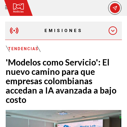
EMISIONES
EMISIÓN 12:30 PM
TENDENCIAS
'Modelos como Servicio': El
EMISIÓN 7:00 PM
nuevo camino para que
empresas colombianas
accedan a IA avanzada a bajo
costo