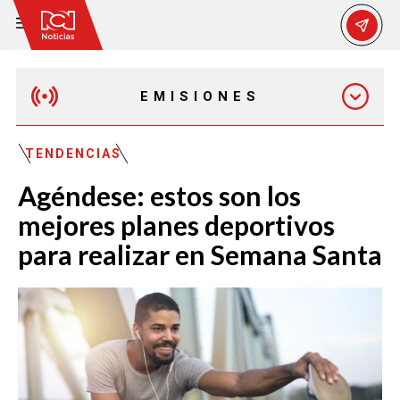
EMISIONES
MAÑANA EXPRESS
TENDENCIAS
Agéndese: estos son los
EMISIÓN 12:30 PM
mejores planes deportivos
para realizar en Semana Santa
EMISIÓN 7:00 PM
EMISIÓN 11:30 PM