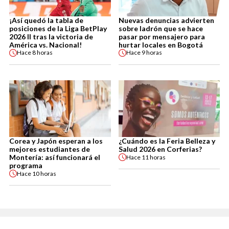
¡Así quedó la tabla de
Nuevas denuncias advierten
posiciones de la Liga BetPlay
sobre ladrón que se hace
2026 II tras la victoria de
pasar por mensajero para
América vs. Nacional!
hurtar locales en Bogotá
Hace
8 horas
Hace
9 horas
Corea y Japón esperan a los
¿Cuándo es la Feria Belleza y
mejores estudiantes de
Salud 2026 en Corferias?
Montería: así funcionará el
Hace
11 horas
programa
Hace
10 horas