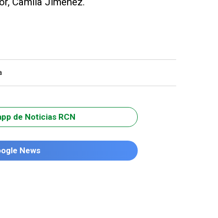
or, Camila Jiménez.
a
app de Noticias RCN
oogle News