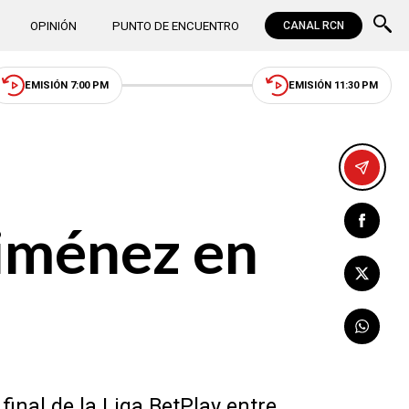
OPINIÓN
PUNTO DE ENCUENTRO
CANAL RCN
EMISIÓN 7:00 PM
EMISIÓN 11:30 PM
Jiménez en
final de la Liga BetPlay entre