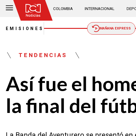
COLOMBIA
INTERNACIONAL
DEPO
EMISIONES
MAÑANA EXPRESS
TENDENCIAS
Así fue el hom
la final del fú
La Banda del Aventurero se presentó en el