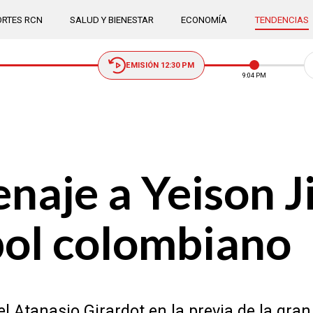
RTES RCN
SALUD Y BIENESTAR
ECONOMÍA
TENDENCIAS
EMISIÓN 12:30 PM
9:04 PM
enaje a Yeison 
tbol colombiano
 Atanasio Girardot en la previa de la gran 