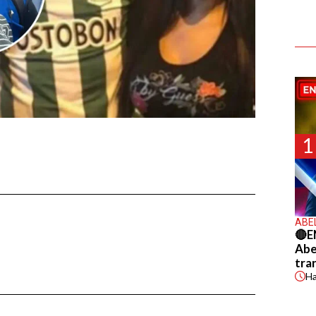
1
ABE
🔴E
Abel
tra
H