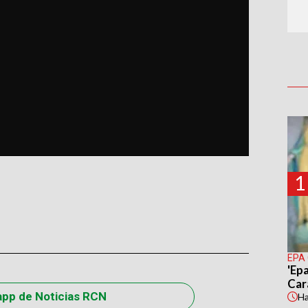
1
EPA
'Epa
Car
app de Noticias RCN
H