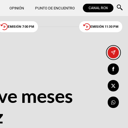
OPINIÓN
PUNTO DE ENCUENTRO
CANAL RCN
EMISIÓN 7:00 PM
EMISIÓN 11:30 PM
eve meses
z