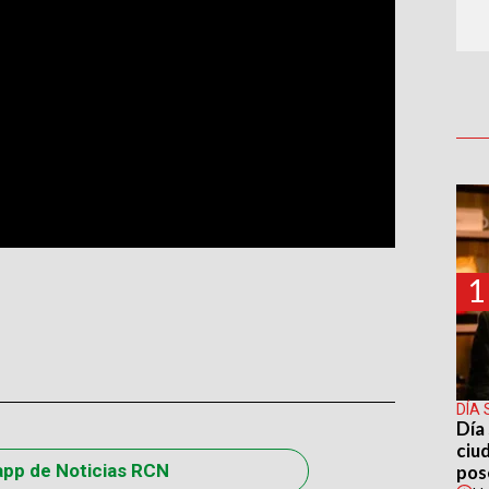
1
DÍA 
Día 
ciu
app de Noticias RCN
pos