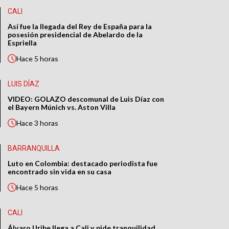
CALI
Así fue la llegada del Rey de España para la
posesión presidencial de Abelardo de la
Espriella
Hace
5 horas
LUIS DÍAZ
VIDEO: GOLAZO descomunal de Luis Díaz con
el Bayern Múnich vs. Aston Villa
Hace
3 horas
BARRANQUILLA
Luto en Colombia: destacado periodista fue
encontrado sin vida en su casa
Hace
5 horas
CALI
Álvaro Uribe llega a Cali y pide tranquilidad