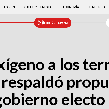
RTES RCN
SALUD Y BIENESTAR
ECONOMÍA
TENDENCIAS
EMISIÓN 12:30 PM
xígeno a los ter
i respaldó prop
gobierno electo