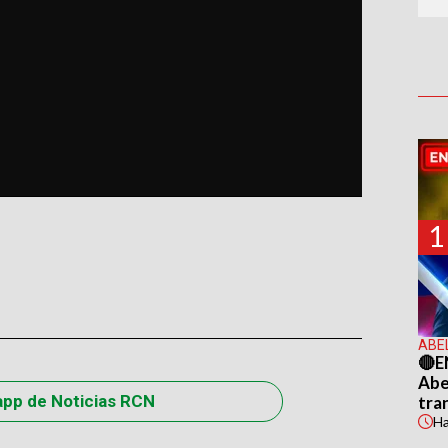
1
ABE
🔴E
Abel
app de Noticias RCN
tra
H