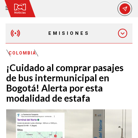
EMISIONES
MAÑANA EXPRESS
COLOMBIA
¡Cuidado al comprar pasajes
EMISIÓN 12:30 PM
de bus intermunicipal en
Bogotá! Alerta por esta
EMISIÓN 7:00 PM
modalidad de estafa
EMISIÓN 11:30 PM