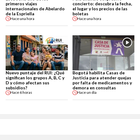
primeros viajes
concierto: descubra la fecha,
internacionales de Abelardo
el lugar y los precios de las
de la Espriella
boletas
Hace
una hora
Hace
una hora
Nuevo puntaje del RUI: ¿Qué
Bogotá habilita Casas de
significan los grupos A, B, C y
Justicia para atender quejas
D y cómo afectan sus
por falta de medicamentos y
subsidios?
demora en consultas
Hace
6 horas
Hace
un día