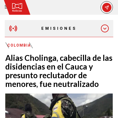
EMISIONES
MAÑANA EXPRESS
COLOMBIA
Alias Cholinga, cabecilla de las
EMISIÓN 12:30 PM
disidencias en el Cauca y
presunto reclutador de
EMISIÓN 7:00 PM
menores, fue neutralizado
EMISIÓN 11:30 PM