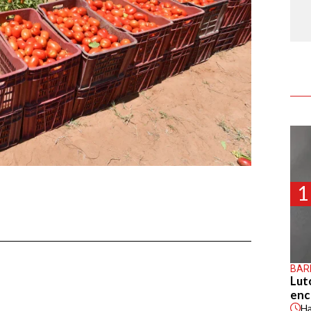
1
BAR
Lut
enc
H