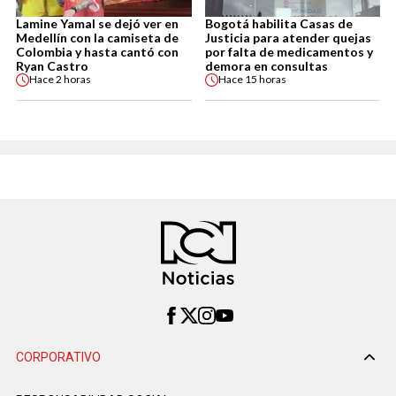
Lamine Yamal se dejó ver en
Bogotá habilita Casas de
Medellín con la camiseta de
Justicia para atender quejas
Colombia y hasta cantó con
por falta de medicamentos y
Ryan Castro
demora en consultas
Hace
2 horas
Hace
15 horas
CORPORATIVO