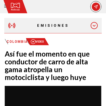
EMISIONES
MAÑANA EXPRESS
COLOMBIA
VIDEO
Así fue el momento en que
EMISIÓN 12:30 PM
conductor de carro de alta
gama atropella un
EMISIÓN 7:00 PM
motociclista y luego huye
EMISIÓN 11:30 PM