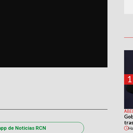
1
ABE
Gob
tras
app de Noticias RCN
H