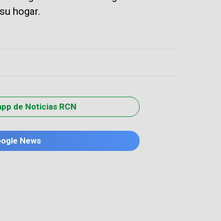
su hogar.
app de Noticias RCN
oogle News