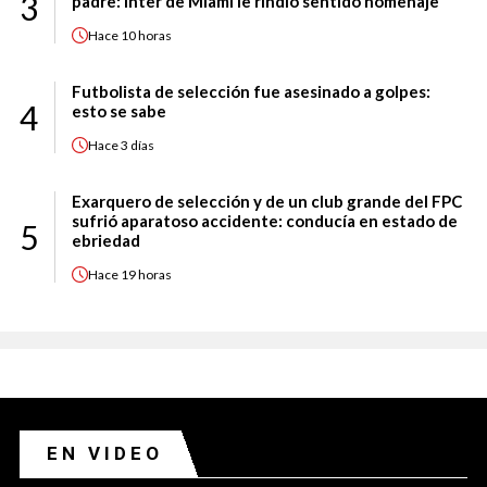
3
padre: Inter de Miami le rindió sentido homenaje
Hace
10 horas
Futbolista de selección fue asesinado a golpes:
4
esto se sabe
Hace
3 días
Exarquero de selección y de un club grande del FPC
sufrió aparatoso accidente: conducía en estado de
5
ebriedad
Hace
19 horas
EN VIDEO