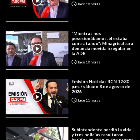
Hace
10 horas
“Mientras nos
posesionábamos, él estaba
contratando”: Minagricultura
denuncia movida irregular en
la ADR
Hace
10 horas
Emisión Noticias RCN 12:30
p.m. / sábado 8 de agosto de
2026
Hace
11 horas
Subintendente perdió la vida
y tres policías resultaron
heridos en ataque con drones