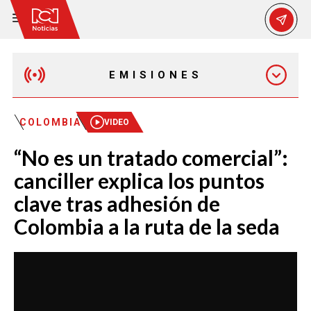
EMISIONES
MAÑANA EXPRESS
COLOMBIA
VIDEO
“No es un tratado comercial”:
EMISIÓN 12:30 PM
canciller explica los puntos
clave tras adhesión de
EMISIÓN 7:00 PM
Colombia a la ruta de la seda
EMISIÓN 11:30 PM